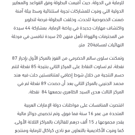
للرماية في الدولة. حيث أقيمت البطولة وفق القواعد والمعايير
الدولية التي وفرت للمشاركات تجربة استثنائية وسط بيئة آمنة
ضمنت الخصوصية للحدث، وخلقت البطولة فرصة لتطوير
واكتشاف مهارات جديدة في رياضة الرماية، بمشاركة 44 سيدة
من المحترفات والهواة تأهل منهن
20
سيدة تنافسن في مرحلة
النهائيات لمسافة
20
متر.
وتمكنت سلوى سالم الحضرمي من الفوز بالمركز الأول بإحراز
87
نقطة، ثم تساوت النقاط على المركز الثاني بنتيجة
85
نقطة لتتم
حسم النتجية من خلال شوط إضافي لمتنافستين حلت فيه هند
محمد الجنيبي بالمركز الثاني بعد أن حصدت 89 نقطة ثم في
المركز الثالث هدى السيد الظاهري بجمعها 84 نقطة.
اقتصرت المنافسات على مواطنات دولة الإمارات العربية
المتحدة من عمر 16 سنة فما فوق، وتم تخصيص جوائز مالية
يقدر مجموعها بـ 15 ألف درهم للفائزات بالمراكز الثلاثة الأولى.
كما وفرت الأكاديمية بالتعاون مع نادي كراكال للرماية ومنتجع