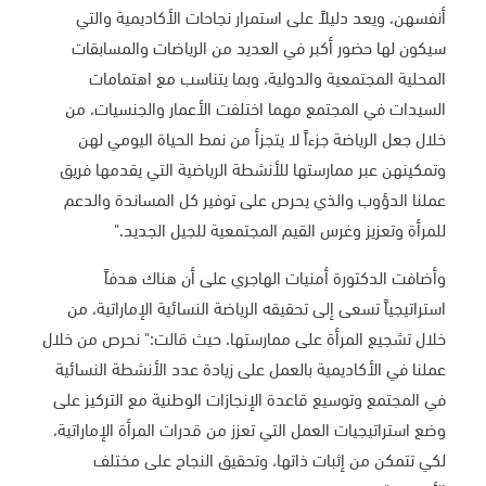
أنفسهن، ويعد دليلاً على استمرار نجاحات الأكاديمية والتي
سيكون لها حضور أكبر في العديد من الرياضات والمسابقات
المحلية المجتمعية والدولية، وبما يتناسب مع اهتمامات
السيدات في المجتمع مهما اختلفت الأعمار والجنسيات، من
خلال جعل الرياضة جزءاً لا يتجزأ من نمط الحياة اليومي لهن
وتمكينهن عبر ممارستها للأنشطة الرياضية التي يقدمها فريق
عملنا الدؤوب والذي يحرص على توفير كل المساندة والدعم
للمرأة وتعزيز وغرس القيم المجتمعية للجيل الجديد."
وأضافت الدكتورة أمنيات الهاجري على أن هناك هدفاً
استراتيجياً تسعى إلى تحقيقه الرياضة النسائية الإماراتية، من
خلال تشجيع المرأة على ممارستها، حيث قالت:" نحرص من خلال
عملنا في الأكاديمية بالعمل على زيادة عدد الأنشطة النسائية
في المجتمع وتوسيع قاعدة الإنجازات الوطنية مع التركيز على
وضع استراتيجيات العمل التي تعزز من قدرات المرأة الإماراتية،
لكي تتمكن من إثبات ذاتها، وتحقيق النجاح على مختلف