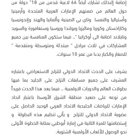
إضافة إلىذلك تشارك أيضاً 66 لاعبة قدمن من 18” دولة من
حول العالم من ضمنهم الإمارات العربية المتحدة وأرمينيا
وأستراليا والنمسا وتاي بي الصينية وألمانيا والهند وإندونيسيا
وكازاخستان وكوريا وماليزيا وبولندا وروسيا وسنغافورة والسويد
وتايلاند اضافة الى أوكرانيا ".. فيما ستكون المنافسة بين جميع
المشاركات في ثلاث مراحل " مبتدئة ومتوسطة ومتقدمة "
للصغار والكبار بدءا من عمر 10 سنوات.
يشرف على الحدث الاتحاد الدولي للتزلج الاستعراضي باعتباره
المشرف على جميع مسابقات التزلج على الجليد بما فيها
بطولات العالم والدورات الاولمبية .. فيما يعد هذا الحدث فريداً
من نوعه على صعيد منطقة الشرق الأوسط باعتبار اتحاد
الإمارات للرياضات الجليدية الاتحاد العربي الوحيد الحاصل على
عضوية الاتحاد الدولي للتزلج و يأتي تنظيم هذه البطولة و
إستضافتها للمرة الثانية في إمارة أبوظبي بمثابة الخطوة الأولى
نحو الوصول للألعاب الأولمبية الشتوية.