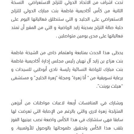
تحت اشراف من الاتحاد الدولي للتزلج الاستعراضي النسخة
الثانية من كأس أكاديمية فاطمة بنت مبارك الدولي للتزلج
الاستعراضي على الجليد و التي ستنطلق فعالياتها اليوم على
حلبة صالة التزلج بمدينة زايد الرياضية و التي من المقرر أن تمتد
فعالياتها على مدى يومين متواصلين .
يحظى هذا الحدث بمتابعة واهتمام خاص من الشيخة فاطمة
بنت هزاع بن زايد آل نهيان رئيس مجلس إدارة أكاديمية فاطمة
بنت مبارك للرياضة النسائية رئيسة نادي أبوظبي للسيدات و
برعاية تسويقية من " أنا زهرة" ومجلة "زهرة الخليج” و مستشفى
“هيلث بوينت”.
ويشارك في المنافسات أربعة لاعبات مواطنات من أبرزهن
المتزلجة زهرة لاري والتي بالرغم من الإصابة التي تعرضت لها
سابقا فهي ستشارك في هذا الكأس واضعة نصب عينيها الفوز
بلقب هذا الكأس وتحقيق طموحاتها بالوصول للأولمبية. و