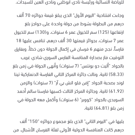
للرياضة النسائية ورئيسة نادي أبوظبي ونادي العين للسيدات.
وجاءت افتتاحية "اليوم الأول" الذي يبلغ قيمة جوائزه 70 ألف
درهم من البطولة بشوط من جولة واحدة على حواجز بلغ
ارتفاعها (125) سم للخيول عمر 6 سنوات، و(130) سم للخيول
عمر 7 سنوات، بجوائز قيمتها 30 ألف درهم، تنافس عليها 18
فارساً، نجح منهم 6 فرسان في إكمال الجولة دون خطأ، وبفارق
التوقيت فاز بصدارة المنافسة الفارس السوري شادي غريب
بالجواد "أليت دو بونتس" (7 سنوات) وأنهى الجولة في زمن بلغ
(58.33) ثانية، ونالت جائزة المركز الثاني الفارسة الدنماركية تينا
لوند بصحبة الجواد "إفن فلو اتش بي آر" (7 سنوات) والزمن
(61.92) ثانية، وجائزة المركز الثالث كسبها فارسنا سالم أحمد
السويدي بالجواد "كووبر" (6 سنوات) وأكمل معه الجولة في
زمن بلغ (64.81) ثانية،
يليها في "اليوم الثاني" الذي بلغ مجموع جوائزه "150" ألف
درهم كانت المنافسة الدولية الأولى لفئة الفرسان الأشبال، من