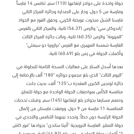
جولة واحدة على حواجز ارتفاعها (110) سم، تنافس 14 فارساً
وفارسة من 5 دول، وحاز على الصدارة وجائزة المركز الثاني
فارسنا الشبل مبخوت عويضة الكربي، وحقق الفوز مع الجواد
"زاندوكان سي" والزمن (56.37) ثانية، والمركز الثاني بالفرس
"المزيونة" والزمن (60.35) ثانية، ونالت جائزة المركز الثالث
الفارسة شمسة المهيري مع الفرس "برازوريا دو سيملي"
وأكملت الجولة في زمن بلغ (60.49) ثانية
.
بعدها أسدل الستار على فعاليات النسخة الثامنة للبطولة في
"اليوم الثالث" الذي بلغ مجموع جوائزه "180" ألف بالإضافة إلى
جائزة لونجين الكبرى المقدرة ب"125" ألف، بحيث جاءت
منافسة الكأس بمواصفات الجولة الواحدة مع جولة للتمايز،
وصمم مسارها بحواجز بلغ ارتفاعها (145) سم، وقبلت تحديات
المنافسة 11 فارسة من 9 دول، ووفقت فارستان من إكمال
الجولة الرئيسة دون خطأ، وتجدد بينهما التنافس والتحدي في
جولة التمايز، الفارسة النرويجية "أنيتا ساندي" بجوادها "فور كاش
2" أكملت جولة التمايز في زمن بلغ (44.92) ثانية، وبرصيد 4