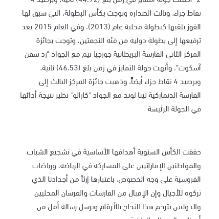
نقاط جزاء، ونالت الصدارة وتوجت بكأس البطولة، التي سبق لها
الفوز بلقبها كبطولة محلية عام (2013)، وفي العام 2015 بعد
ترفيعها إلى بطولة دولية من فئة النجمتين، وتوجت بجائزة
المركز الثاني الفارسة البريطانية جورجيا تيم مع الجواد "زد سفن
آسكوت"، وأنهت جولة التمايز في زمن بلغ (46.53) ثانية،
وبرصيد 4 نقاط جزاء أيضاً، وذهبت جائزة المركز الثالث إلى
الفارسة الدنماركية تينا لوند مع الجواد "كارالو" نظير نتيجة أدائها
في الجولة الرئيسة
حققت الكأس السنوية أهدافها الأساسية في تشجيع الشباب
والمواطنين الإماراتيين على المشاركة في الرياضة، ورياضات
الفروسية على وجه الخصوص، باعتبارها إرثاً من أجدادنا الذي
تركوه للأجيال وإن الإقبال من الفارسات والفرسان المحليين
والدوليين يترجم هذا النجاح بالأرقام ويرسل رسالة أمل من