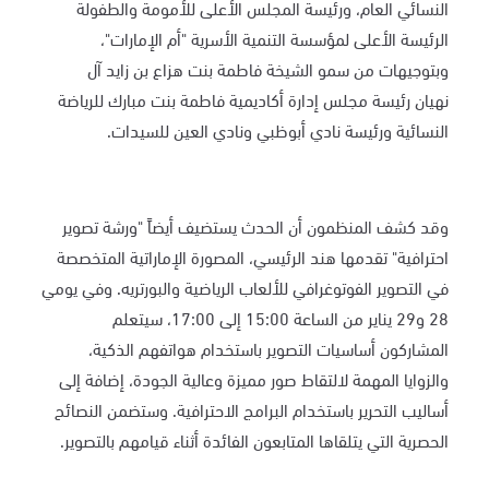
النسائي العام، ورئيسة المجلس الأعلى للأمومة والطفولة
الرئيسة الأعلى لمؤسسة التنمية الأسرية "أم الإمارات"،
وبتوجيهات من سمو الشيخة فاطمة بنت هزاع بن زايد آل
نهيان رئيسة مجلس إدارة أكاديمية فاطمة بنت مبارك للرياضة
النسائية ورئيسة نادي أبوظبي ونادي العين للسيدات.
وقد كشف المنظمون أن الحدث يستضيف أيضاً "ورشة تصوير
احترافية" تقدمها هند الرئيسي، المصورة الإماراتية المتخصصة
في التصوير الفوتوغرافي للألعاب الرياضية والبورتريه. وفي يومي
28 و29 يناير من الساعة 15:00 إلى 17:00، سيتعلم
المشاركون أساسيات التصوير باستخدام هواتفهم الذكية،
والزوايا المهمة لالتقاط صور مميزة وعالية الجودة، إضافة إلى
أساليب التحرير باستخدام البرامج الاحترافية. وستضمن النصائح
الحصرية التي يتلقاها المتابعون الفائدة أثناء قيامهم بالتصوير.