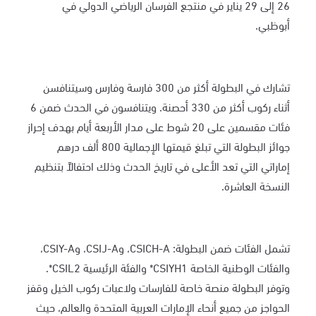
26 إلى 29 يناير في منتجع الفرسان الرياضي الدولي في
أبوظبي.
تشارك في البطولة أكثر من 300 فارسة وفارس وسيتنافسن
أثناء ركوب أكثر من 330 أحصنة. ويتنافسون في الحدث ضمن 6
فئات مقسمين على 20 شوط على مدار الأربعة أيام بهدف إحراز
جوائز البطولة التي تبلغ قيمتها الإجمالية 800 ألف درهم
إماراتي التي تعد الأعلى في تاريخ الحدث وذلك احتفالاً بتنظيم
النسخة العاشرة.
تشمل الفئات ضمن البطولة: CSICH-A، وCSIJ-A، وCSIY-A،
والفئات الوطنية الخاصة CSIYH1* والفئة الرئيسية CSIL2*.
وتوفر البطولة منصة خاصة للفارسات ولاعبات ركوب الخيل وقفز
الحواجز من جميع أنحاء الإمارات العربية المتحدة والعالم، حيث