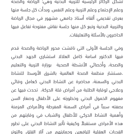
تشكل الركائز الرئيسية للتربية البدنية وهي:
الرياضة والصحة
و
علم الإجتماع و
علم التربية و
علم النفس، وبدأت كل جلسة منها
بعرض تقديمي ألقاه أستاذ جامعي مشهور في مجال الرياضة
والتربية البدنية وتبع كل منها جلسة نقاش مفتوحة تفاعل فيها
الحاضرون بالأسئلة والتعليقات.
وفي الجلسة الأولى التي ناقشت محور الرياضة والصحة قدم
فيها الدكتور اسامة كامل العلالا استشاري الجهد البدني
والصحة، وأخصائي الأنشطة الصحية بوزارة التربية والتعليم
،مستشار منظمة الصحة العالمية بالشرق الأوسط للنشاط
البدني والسمنة، محاضرة عن النشاط البدني كعامل وقائي
وعلاجي لوقاية الطلبة من أمراض قلة الحركة، تحدث فيها عن
مفهوم الخمول البدني وخطورته على الأطفال وصغار السن
بصفته سبباً في أمراض السمنة المفرطة والأمراض المزمنة
وأهمية النشاط الحركي للأطفال والشباب في وقايتهم من
هذه الأمراض مستقبلاً وكيفية تأثير النشاط البدني على تطور
القدرات العقلية لليافعين وحمايتهم من آثار القلق والتوتر