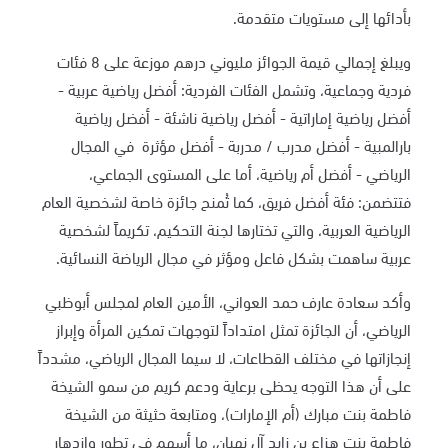
بأدائها إلى مستويات متقدمة.
ويبلغ إجمالي قيمة الجوائز مليوني درهم موزعة على 8 فئات
فردية وجماعية، وتشمل الفئات الفردية: أفضل رياضية عربية -
أفضل رياضية إماراتية - أفضل رياضية ناشئة - أفضل رياضية
بارالمبية - أفضل مدرب / مدربة - أفضل مؤثرة في المجال
الرياضي - أفضل أم رياضية، أما على المستوى الجماعي،
فتتضمن: فئة أفضل فريق، كما تُمنح جائزة خاصة لشخصية العام
الرياضية العربية، والتي تختارها لجنة التحكيم، تكريماً لشخصية
عربية ساهمت بشكل فاعل ومؤثر في مجال الرياضة النسائية.
وأكد سعادة عارف حمد العواني، الأمين العام لمجلس أبوظبي
الرياضي، أن الجائزة تمثل امتداداً لتوجهات تمكين المرأة وإبراز
إنجازاتها في مختلف القطاعات، لا سيما المجال الرياضي، مشدداً
على أن هذا التوجه يحظى برعاية ودعم كريم من سمو الشيخة
فاطمة بنت مبارك (أم الإمارات)، ومتابعة حثيثة من الشيخة
فاطمة بنت هزاع بن زايد آل نهيان، ما أسهم في تطور وازدهار