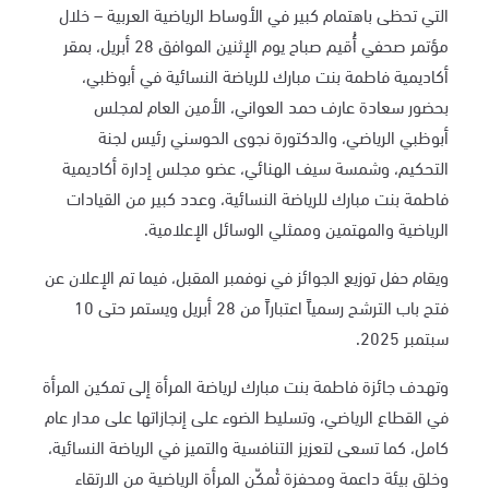
التي تحظى باهتمام كبير في الأوساط الرياضية العربية – خلال
مؤتمر صحفي أُقيم صباح يوم الإثنين الموافق 28 أبريل، بمقر
أكاديمية فاطمة بنت مبارك للرياضة النسائية في أبوظبي،
بحضور سعادة عارف حمد العواني، الأمين العام لمجلس
أبوظبي الرياضي، والدكتورة نجوى الحوسني رئيس لجنة
التحكيم، وشمسة سيف الهنائي، عضو مجلس إدارة أكاديمية
فاطمة بنت مبارك للرياضة النسائية، وعدد كبير من القيادات
الرياضية والمهتمين وممثلي الوسائل الإعلامية.
ويقام حفل توزيع الجوائز في نوفمبر المقبل، فيما تم الإعلان عن
فتح باب الترشح رسمياً اعتباراً من 28 أبريل ويستمر حتى 10
سبتمبر 2025.
وتهدف جائزة فاطمة بنت مبارك لرياضة المرأة إلى تمكين المرأة
في القطاع الرياضي، وتسليط الضوء على إنجازاتها على مدار عام
كامل، كما تسعى لتعزيز التنافسية والتميز في الرياضة النسائية،
وخلق بيئة داعمة ومحفزة تُمكّن المرأة الرياضية من الارتقاء