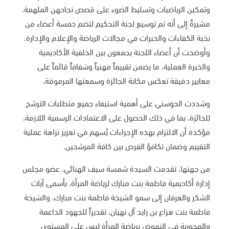
وتمكين الرياضيات وتسليط الضوء على قصص نجاحهن الملهمة،
مشيرةً إلى أنه تم توسيع لجنة التحكيم لتضم خمسة أعضاء من
نخبة الكفاءات والخبرات في مجالات الرياضة والإعلام والإدارة.
وأوضحت أن أعضاء اللجنة يجمعون بين الخلفية الأكاديمية
والخبرة العملية، ما يضمن تقييماً مهنياً وشفافاً قائماً على
معايير دقيقة تعكس مكانة الجائزة وسمعتها المرموقة.
وشددت الحوسني على أهمية استيفاء جميع متطلبات الترشح
للجائزة، بما في ذلك الحصول على الاعتمادات الرسمية اللازمة،
مؤكدة أن الالتزام بهذه الإجراءات يُسهم في تعزيز نزاهة عملية
التقييم وضمان تكافؤ الفرص بين كافة المرشحين.
من جهتها، تقدمت السيدة شمسة سيف الهنائي، عضو مجلس
إدارة أكاديمية فاطمة بنت مبارك لرياضة المرأة، بأسمى آيات
الشكر والعرفان إلى سمو الشيخة فاطمة بنت مبارك، والشيخة
فاطمة بنت هزاع بن زايد آل نهيان، تقديراً للجهود الداعمة
والمحورية في النهوض برياضة المرأة ليس على المستوى