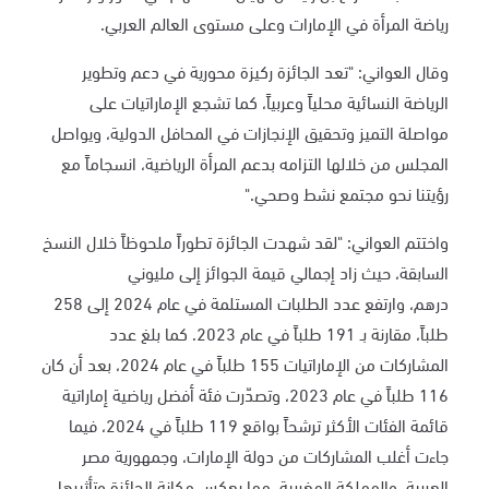
رياضة المرأة في الإمارات وعلى مستوى العالم العربي.
وقال العواني: "تعد الجائزة ركيزة محورية في دعم وتطوير
الرياضة النسائية محلياً وعربياً، كما تشجع الإماراتيات على
مواصلة التميز وتحقيق الإنجازات في المحافل الدولية، ويواصل
المجلس من خلالها التزامه بدعم المرأة الرياضية، انسجاماً مع
رؤيتنا نحو مجتمع نشط وصحي."
واختتم العواني: "لقد شهدت الجائزة تطوراً ملحوظاً خلال النسخ
السابقة، حيث
زاد إجمالي قيمة الجوائز إلى مليوني
درهم،
وارتفع عدد الطلبات المستلمة في عام 2024 إلى 258
طلباً، مقارنة بـ 191 طلباً في عام 2023. كما بلغ عدد
المشاركات من الإماراتيات 155 طلباً في عام 2024، بعد أن كان
116 طلباً في عام 2023، وتصدّرت فئة أفضل رياضية إماراتية
قائمة الفئات الأكثر ترشحاً بواقع 119 طلباً في 2024، فيما
جاءت أغلب المشاركات من دولة الإمارات، وجمهورية مصر
العربية، والمملكة المغربية، مما يعكس مكانة الجائزة وتأثيرها