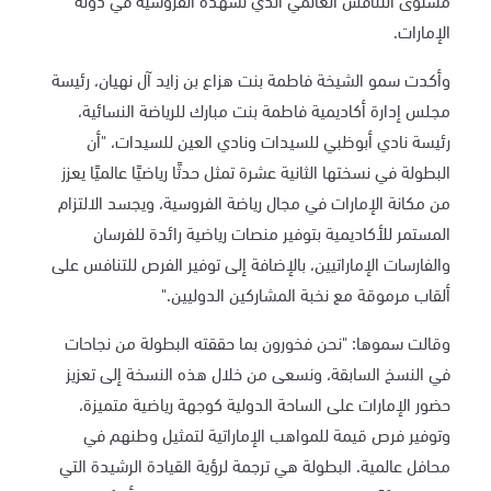
مستوى التنافس العالمي الذي تشهده الفروسية في دولة
الإمارات.
وأكدت سمو الشيخة فاطمة بنت هزاع بن زايد آل نهيان، رئيسة
مجلس إدارة أكاديمية فاطمة بنت مبارك للرياضة النسائية،
رئيسة نادي أبوظبي للسيدات ونادي العين للسيدات، "أن
البطولة في نسختها الثانية عشرة تمثل حدثًا رياضيًا عالميًا يعزز
من مكانة الإمارات في مجال رياضة الفروسية، ويجسد الالتزام
المستمر للأكاديمية بتوفير منصات رياضية رائدة للفرسان
والفارسات الإماراتيين، بالإضافة إلى توفير الفرص للتنافس على
ألقاب مرموقة مع نخبة المشاركين الدوليين."
وقالت سموها: "نحن فخورون بما حققته البطولة من نجاحات
في النسخ السابقة، ونسعى من خلال هذه النسخة إلى تعزيز
حضور الإمارات على الساحة الدولية كوجهة رياضية متميزة،
وتوفير فرص قيمة للمواهب الإماراتية لتمثيل وطنهم في
محافل عالمية. البطولة هي ترجمة لرؤية القيادة الرشيدة التي